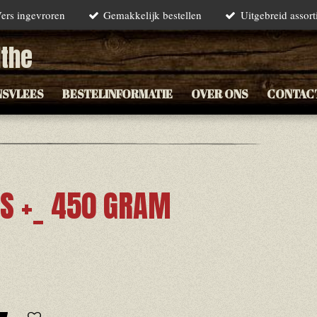
ers ingevroren
Gemakkelijk bestellen
Uitgebreid assor
lthe
NSVLEES
BESTELINFORMATIE
OVER ONS
CONTAC
S +_ 450 GRAM