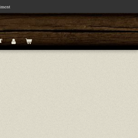
timent
T