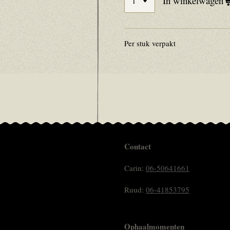
In winkelwagen
Per stuk verpakt
Contact
Carin:
06-50641661
Ruud:
06-41853795
Ophaalmomenten