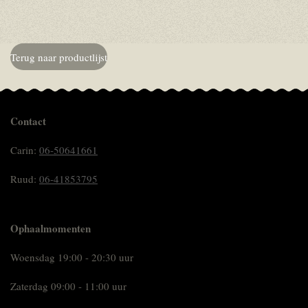
Terug naar productlijst
Contact
Carin:
06-50641661
Ruud:
06-41853795
Ophaalmomenten
Woensdag 19:00 - 20:30 uur
Zaterdag 09:00 - 11:00 uur