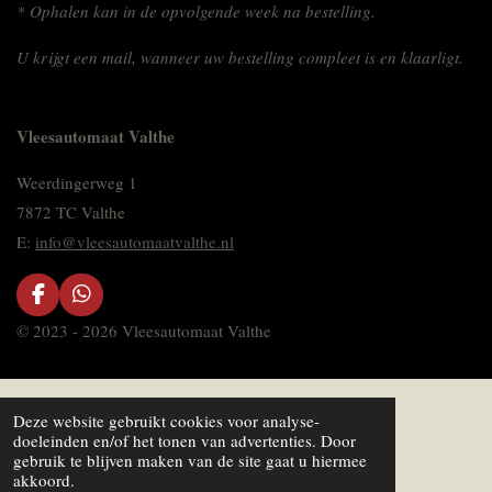
* Ophalen kan in de opvolgende week na bestelling.
U krijgt een mail, wanneer uw bestelling compleet is en klaarligt.
Vleesautomaat Valthe
Weerdingerweg 1
7872 TC Valthe
E:
info@vleesautomaatvalthe.nl
F
W
a
h
© 2023 - 2026 Vleesautomaat Valthe
c
a
e
t
b
s
o
A
Deze website gebruikt cookies voor analyse-
o
p
doeleinden en/of het tonen van advertenties. Door
k
p
gebruik te blijven maken van de site gaat u hiermee
akkoord.