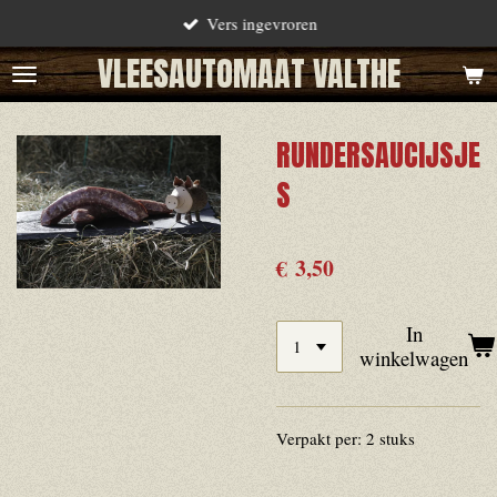
Vers ingevroren
Ga
direct
VLEESAUTOMAAT VALTHE
naar
de
RUNDERSAUCIJSJE
hoofdinhoud
S
€ 3,50
In
winkelwagen
Verpakt per: 2 stuks