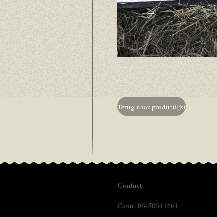
Terug naar productlijst
Contact
Carin:
06-50641661