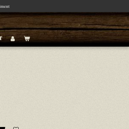
timent
T