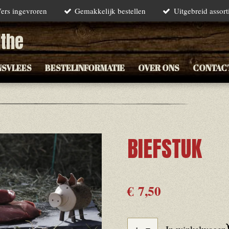
ers ingevroren
Gemakkelijk bestellen
Uitgebreid assor
lthe
NSVLEES
BESTELINFORMATIE
OVER ONS
CONTAC
BIEFSTUK
€ 7,50