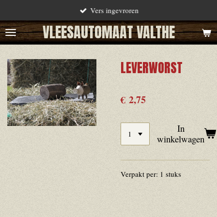
Vers ingevroren
Ga
direct
VLEESAUTOMAAT VALTHE
naar
de
LEVERWORST
hoofdinhoud
€ 2,75
In
winkelwagen
Verpakt per: 1 stuks