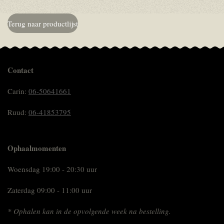
Terug naar productlijst
Contact
Carin:
06-50641661
Ruud:
06-41853795
Ophaalmomenten
Woensdag 19:00 - 20:30 uur
Zaterdag 09:00 - 11:00 uur
* Ophalen kan in de opvolgende week na bestelling.