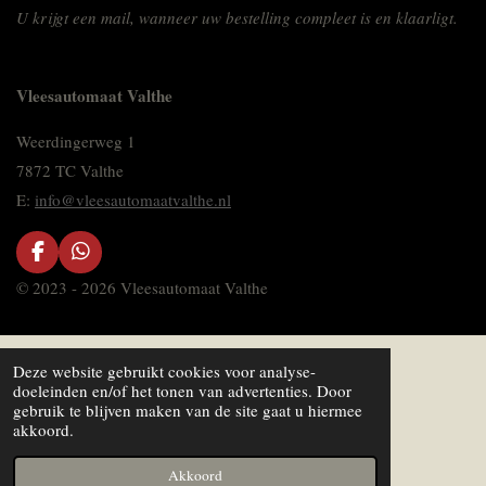
U krijgt een mail, wanneer uw bestelling compleet is en klaarligt.
Vleesautomaat Valthe
Weerdingerweg 1
7872 TC Valthe
E:
info@vleesautomaatvalthe.nl
F
W
a
h
© 2023 - 2026 Vleesautomaat Valthe
c
a
e
t
b
s
o
A
Deze website gebruikt cookies voor analyse-
o
p
doeleinden en/of het tonen van advertenties. Door
k
p
gebruik te blijven maken van de site gaat u hiermee
akkoord.
Akkoord